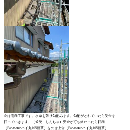
次は雨樋工事です。水糸を張り勾配みます。勾配がとれていたら受金を
打っていきます。（並受、しんちゃ）受金が打ち終わったら軒樋
（Panasonicハイ丸105新茶）をのせ上合（Panasonicハイ丸105新茶）